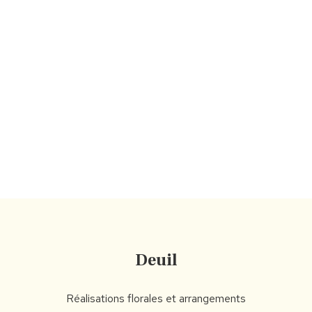
Contactez
votre fleuriste
de Hochfelden
N’hésitez pas à
me contacter
, je
vous répondrai avec plaisir,
dans les plus brefs délais.
Deuil
Réalisations florales et arrangements