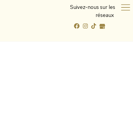
Suivez-nous sur les
réseaux
Fleuriste à Hochfelden
Aux Pétales d'Adeline